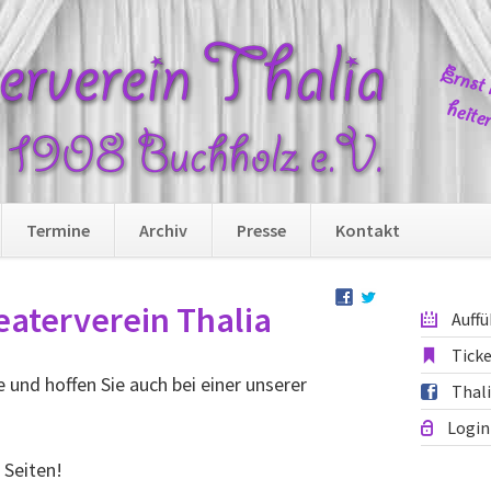
Navi
Termine
Archiv
Presse
Kontakt
übers
aterverein Thalia
Auff
Tick
und hoffen Sie auch bei einer unserer
Thal
Login
 Seiten!