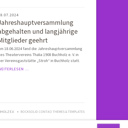
8.07.2024
Jahreshauptversammlung
abgehalten und langjährige
Mitglieder geehrt
m 18.06.2024 fand die Jahreshauptversammlung
es Theatervereins Thalia 1908 Buchholz e. V. in
er Vereinsgaststätte „Stroh“ in Buchholz statt.
JAHRESHAUPTVERSAMMLUNG
WEITERLESEN …
ABGEHALTEN
UND
LANGJÄHRIGE
MITGLIEDER
GEEHRT
HOLZ E.V.
ROCKSOLID CONTAO THEMES & TEMPLATES