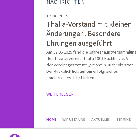
NACHRICHTEN
17.06.2025
Thalia-Vorstand mit kleinen
Änderungen! Besondere
Ehrungen ausgeführt!
Am 17.06.2025 fand die Jahreshauptversammlung
des Theatervereins Thalia 1908 Buchholz e. V. in
der Vereinsgaststätte „Stroh“ in Buchholz statt.
Der Rückblick ließ auf ein erfolgreiches
spielerisches Jahr blicken.
THALIA-
WEITERLESEN …
VORSTAND
MIT
KLEINEN
NAVIGATION
ÄNDERUNGEN!
HOME
WIR ÜBER UNS
AKTUELLES
TERMINE
ÜBERSPRINGEN
BESONDERE
EHRUNGEN