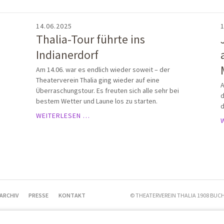
14.06.2025
1
Thalia-Tour führte ins
Indianerdorf
Am 14.06. war es endlich wieder soweit – der
Theaterverein Thalia ging wieder auf eine
A
Überraschungstour. Es freuten sich alle sehr bei
d
bestem Wetter und Laune los zu starten.
d
THALIA-
WEITERLESEN …
TOUR
FÜHRTE
INS
INDIANERDORF
ARCHIV
PRESSE
KONTAKT
© THEATERVEREIN THALIA 1908 BUCH