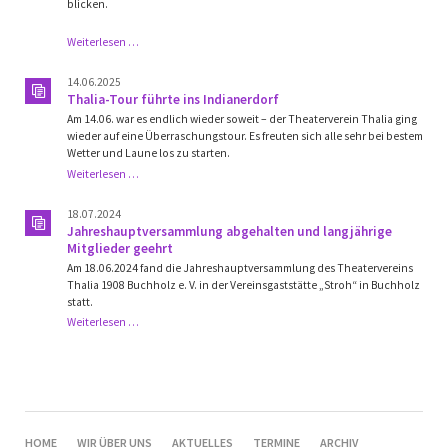
blicken.
Thalia-
Weiterlesen …
Vorstand
mit
14.06.2025
kleinen
Thalia-Tour führte ins Indianerdorf
Änderungen!
Am 14.06. war es endlich wieder soweit – der Theaterverein Thalia ging
Besondere
wieder auf eine Überraschungstour. Es freuten sich alle sehr bei bestem
Ehrungen
Wetter und Laune los zu starten.
ausgeführt!
Thalia-
Weiterlesen …
Tour
führte
18.07.2024
ins
Jahreshauptversammlung abgehalten und langjährige
Indianerdorf
Mitglieder geehrt
Am 18.06.2024 fand die Jahreshauptversammlung des Theatervereins
Thalia 1908 Buchholz e. V. in der Vereinsgaststätte „Stroh“ in Buchholz
statt.
Jahreshauptversammlung
Weiterlesen …
abgehalten
und
langjährige
Mitglieder
geehrt
NAVIGATION
HOME
WIR ÜBER UNS
AKTUELLES
TERMINE
ARCHIV