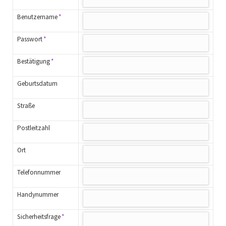
Pflichtfeld
Benutzername
*
Pflichtfeld
Passwort
*
Pflichtfeld
Bestätigung
*
Geburtsdatum
Straße
Postleitzahl
Ort
Telefonnummer
Handynummer
Pflichtfeld
Sicherheitsfrage
*