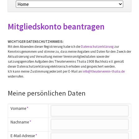
überspringen
Mitgliedskonto beantragen
WICHTIGER DATENSCHUTZHINWEIS:
Mit dem Absenden dieser Registrierung habe ich die
Datenschutzerklärung
zur
Kenntnis genommen und stimme zu, dass meine Angaben und Daten für den Zweck der
Aktualisierung und Verwaltung meiner Vereinsmitgliedsdaten sowie der
satzungsgemäßen Aufgaben des Theatervereins Thalia 1908 Buchholz e.V. gemäß
dieser Datenschutzerklärung elektronisch erhoben und gespeichert werden.
Ich kann meine Zustimmung jederzeit per E-Mail an
info@theaterverein-thalia.de
widerrufen.
Meine persönlichen Daten
Pflichtfeld
Vorname
*
Pflichtfeld
Nachname
*
Pflichtfeld
E-Mail-Adresse
*