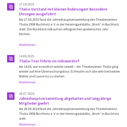
17.06.2025
Thalia-Vorstand mit kleinen Änderungen! Besondere
Ehrungen ausgeführt!
Am 17.06.2025 fand die Jahreshauptversammlung des Theatervereins
Thalia 1908 Buchholz e. V. in der Vereinsgaststätte „Stroh“ in Buchholz
statt. Der Rückblick ließ auf ein erfolgreiches spielerisches Jahr
blicken.
Thalia-
Weiterlesen …
Vorstand
mit
14.06.2025
kleinen
Thalia-Tour führte ins Indianerdorf
Änderungen!
Am 14.06. war es endlich wieder soweit – der Theaterverein Thalia ging
Besondere
wieder auf eine Überraschungstour. Es freuten sich alle sehr bei bestem
Ehrungen
Wetter und Laune los zu starten.
ausgeführt!
Thalia-
Weiterlesen …
Tour
führte
18.07.2024
ins
Jahreshauptversammlung abgehalten und langjährige
Indianerdorf
Mitglieder geehrt
Am 18.06.2024 fand die Jahreshauptversammlung des Theatervereins
Thalia 1908 Buchholz e. V. in der Vereinsgaststätte „Stroh“ in Buchholz
statt.
Jahreshauptversammlung
Weiterlesen …