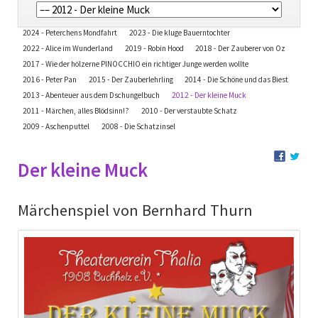
überspringen
Navigation
2024 - Peterchens Mondfahrt
2023 - Die kluge Bauerntochter
überspringen
2022 - Alice im Wunderland
2019 - Robin Hood
2018 - Der Zauberer von Oz
2017 - Wie der hölzerne PINOCCHIO ein richtiger Junge werden wollte
2016 - Peter Pan
2015 - Der Zauberlehrling
2014 - Die Schöne und das Biest
2013 - Abenteuer aus dem Dschungelbuch
2012 - Der kleine Muck
2011 - Märchen, alles Blödsinn!?
2010 - Der verstaubte Schatz
2009 - Aschenputtel
2008 - Die Schatzinsel
Der kleine Muck
Märchenspiel von Bernhard Thurn