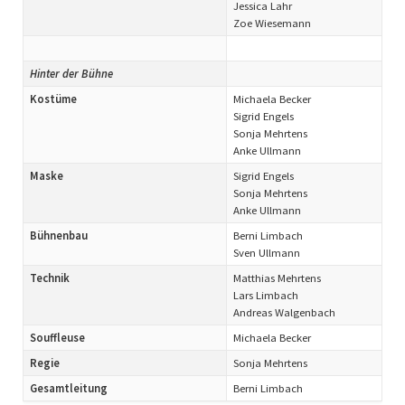
Jessica Lahr
Zoe Wiesemann
Hinter der Bühne
Kostüme
Michaela Becker
Sigrid Engels
Sonja Mehrtens
Anke Ullmann
Maske
Sigrid Engels
Sonja Mehrtens
Anke Ullmann
Bühnenbau
Berni Limbach
Sven Ullmann
Technik
Matthias Mehrtens
Lars Limbach
Andreas Walgenbach
Souffleuse
Michaela Becker
Regie
Sonja Mehrtens
Gesamtleitung
Berni Limbach