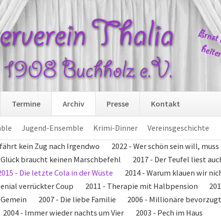
Navi
Termine
Archiv
Presse
Kontakt
übers
ble
Jugend-Ensemble
Krimi-Dinner
Vereinsgeschichte
 fährt kein Zug nach Irgendwo
2022 - Wer schön sein will, muss
- Glück braucht keinen Marschbefehl
2017 - Der Teufel liest au
2015 - Die letzte Cola in der Wüste
2014 - Warum klauen wir nic
genial verrückter Coup
2011 - Therapie mit Halbpension
201
r Gemein
2007 - Die liebe Familie
2006 - Millionäre bevorzug
2004 - Immer wieder nachts um Vier
2003 - Pech im Haus