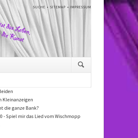
NAVIGATION
SUCHE
SITEMAP
IMPRESSUM
ÜBERSPRINGEN
gation
pringen
Navigation
überspringen
 leiden
ch Kleinanzeigen
ht die ganze Bank?
0 - Spiel mir das Lied vom Wischmopp
t